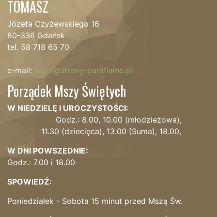
TOMASZ
Józefa Czyżewskiego 16
80-336 Gdańsk
tel. 58 718 65 70
e-mail:
biuro@strony-parafialne.pl
Porządek Mszy Świętych
W NIEDZIELĘ I UROCZYSTOŚCI:
Godz.: 8.00, 10.00 (młodzieżowa),
11.30 (dziecięca), 13.00 (Suma), 18.00,
W DNI POWSZEDNIE:
Godz.: 7.00 i 18.00
SPOWIEDŹ:
Poniedziałek - Sobota 15 minut przed Mszą Św.