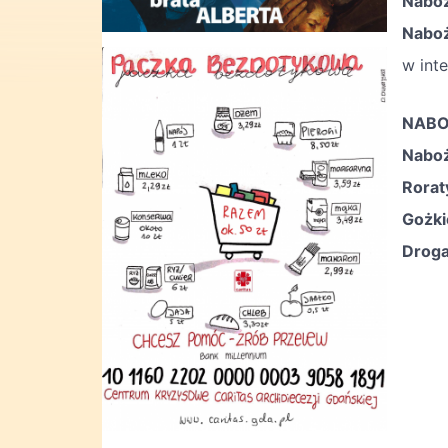
Naboż
Naboż
w int
NABO
Nabo
Rorat
Gożki
Droga
dla
dla
zaś 