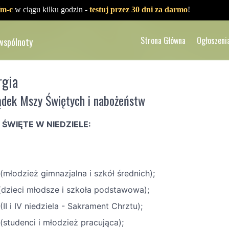
/m-c
w ciągu kilku godzin -
testuj przez 30 dni za darmo
!
Strona Główna
Ogłoszeni
 wspólnoty
rgia
ądek Mszy Świętych i nabożeństw
 ŚWIĘTE W NIEDZIELE:
(młodzież gimnazjalna i szkół średnich);
 (dzieci młodsze i szkoła podstawowa);
(II i IV niedziela - Sakrament Chrztu);
(studenci i młodzież pracująca);