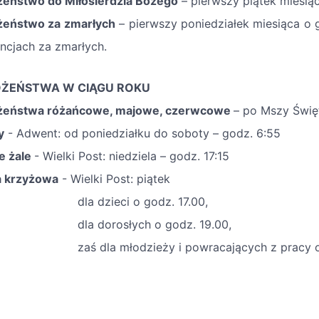
eństwo do Miłosierdzia Bożego
– pierwszy piątek miesiąc
eństwo za zmarłych
– pierwszy poniedziałek miesiąca o 
encjach za zmarłych.
ŻEŃSTWA W CIĄGU ROKU
żeństwa różańcowe, majowe, czerwcowe
– po Mszy Święt
y
- Adwent: od poniedziałku do soboty – godz. 6:55
e żale
- Wielki Post: niedziela – godz. 17:15
 krzyżowa
- Wielki Post: piątek
 dzieci o godz. 17.00,
 dorosłych o godz. 19.00,
dla młodzieży i powracających z pracy o go