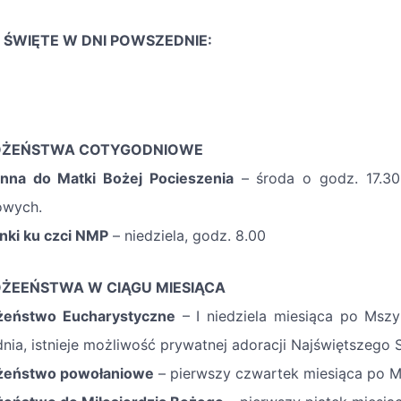
 ŚWIĘTE W DNI POWSZEDNIE:
ŻEŃSTWA COTYGODNIOWE
na do Matki Bożej Pocieszenia
– środa o godz. 17.30
owych.
nki ku czci NMP
– niedziela, godz. 8.00
ŻEEŃSTWA W CIĄGU MIESIĄCA
żeństwo Eucharystyczne
– I niedziela miesiąca po Mszy
dnia, istnieje możliwość prywatnej adoracji Najświętszego
żeństwo powołaniowe
– pierwszy czwartek miesiąca po Ms