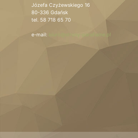
Józefa Czyżewskiego 16
80-336 Gdańsk
tel. 58 718 65 70
e-mail:
biuro@strony-parafialne.pl