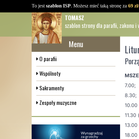
To jest
szablon ISP
. Możesz mieć taką stronę za
69 zł
TOMASZ
szablon strony dla parafii, zakonu i
Menu
Litu
O parafii
Porz
Wspólnoty
MSZE
7.00;
Sakramenty
8.30;
Zespoły muzyczne
10.00 
11.30
13.00 
18.00 