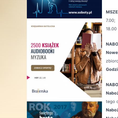
MSZE
7.00;
18.00
NABO
Nowen
zbior
Godzi
NABO
Nabo
tego 
Nabo