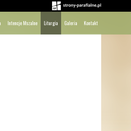
a
Intencje Mszalne
Liturgia
Galeria
Kontakt